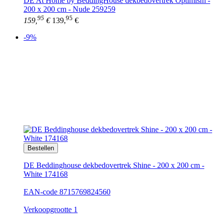
DE At Home by BeddingHouse dekbedovertrek Optimism -
200 x 200 cm - Nude 259259
95
95
159,
€
139,
€
-9%
Bestellen
DE Beddinghouse dekbedovertrek Shine - 200 x 200 cm -
White 174168
EAN-code 8715769824560
Verkoopgrootte 1