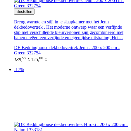
Bestellen
Breng warmte en stijl in je slaapkamer met het Jenn
dekbedovertrek . Het moderne ontwerp waar een verfijnde
stip met verschillende kleurverlopen zijn gecombineerd met
banen creëert een verfijnde en eigentijdse uitstraling. Het…
DE Beddinghouse dekbedovertrek Jenn - 200 x 200 cm -
Green 332754
95
00
139,
€
125,
€
-17%