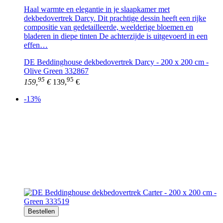
Haal warmte en elegantie in je slaapkamer met
dekbedovertrek Darcy. Dit prachtige dessin heeft een rijke
compositie van gedetailleerde, weelderige bloemen en
bladeren in diepe tinten De achterzijde is uitgevoerd in een
effen…
DE Beddinghouse dekbedovertrek Darcy - 200 x 200 cm -
Olive Green 332867
95
95
159,
€
139,
€
-13%
Bestellen