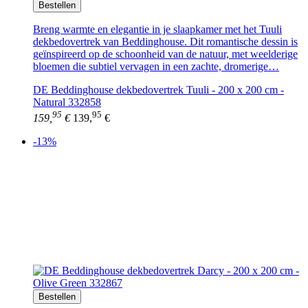
Bestellen
Breng warmte en elegantie in je slaapkamer met het Tuuli
dekbedovertrek van Beddinghouse. Dit romantische dessin is
geïnspireerd op de schoonheid van de natuur, met weelderige
bloemen die subtiel vervagen in een zachte, dromerige…
DE Beddinghouse dekbedovertrek Tuuli - 200 x 200 cm -
Natural 332858
95
95
159,
€
139,
€
-13%
Bestellen