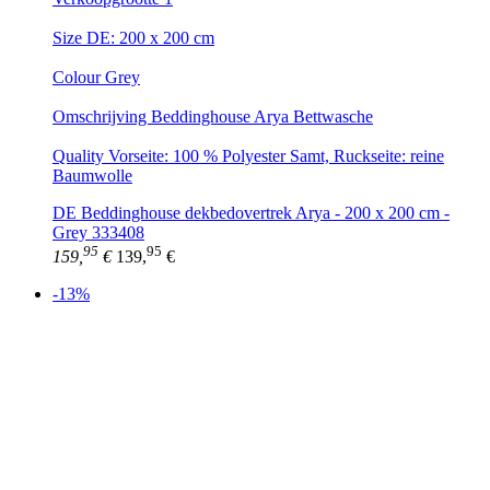
Size DE: 200 x 200 cm
Colour Grey
Omschrijving Beddinghouse Arya Bettwasche
Quality Vorseite: 100 % Polyester Samt, Ruckseite: reine
Baumwolle
DE Beddinghouse dekbedovertrek Arya - 200 x 200 cm -
Grey 333408
95
95
159,
€
139,
€
-13%