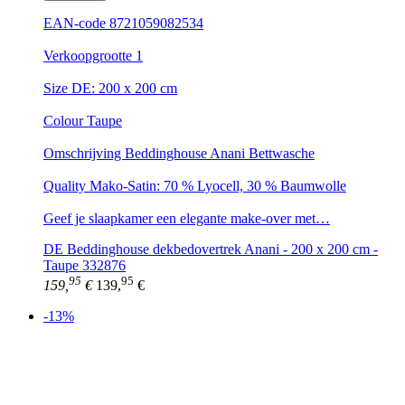
EAN-code 8721059082534
Verkoopgrootte 1
Size DE: 200 x 200 cm
Colour Taupe
Omschrijving Beddinghouse Anani Bettwasche
Quality Mako-Satin: 70 % Lyocell, 30 % Baumwolle
Geef je slaapkamer een elegante make-over met…
DE Beddinghouse dekbedovertrek Anani - 200 x 200 cm -
Taupe 332876
95
95
159,
€
139,
€
-13%