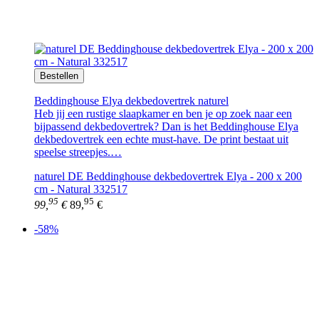
Bestellen
Beddinghouse Elya dekbedovertrek naturel
Heb jij een rustige slaapkamer en ben je op zoek naar een
bijpassend dekbedovertrek? Dan is het Beddinghouse Elya
dekbedovertrek een echte must-have. De print bestaat uit
speelse streepjes.…
naturel DE Beddinghouse dekbedovertrek Elya - 200 x 200
cm - Natural 332517
95
95
99,
€
89,
€
-58%