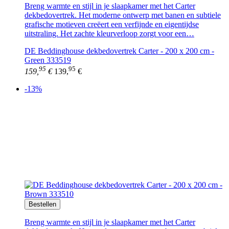
Breng warmte en stijl in je slaapkamer met het Carter
dekbedovertrek. Het moderne ontwerp met banen en subtiele
grafische motieven creëert een verfijnde en eigentijdse
uitstraling. Het zachte kleurverloop zorgt voor een…
DE Beddinghouse dekbedovertrek Carter - 200 x 200 cm -
Green 333519
95
95
159,
€
139,
€
-13%
Bestellen
Breng warmte en stijl in je slaapkamer met het Carter