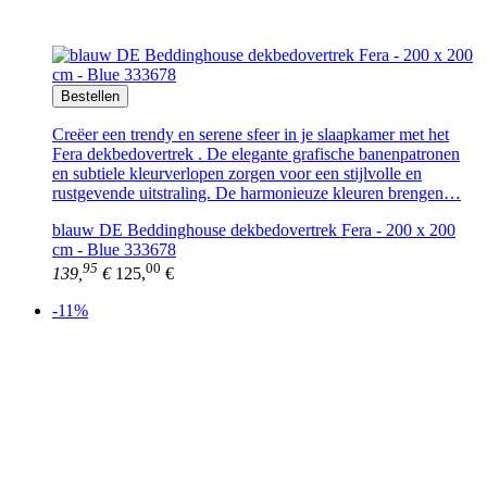
Bestellen
Creëer een trendy en serene sfeer in je slaapkamer met het
Fera dekbedovertrek . De elegante grafische banenpatronen
en subtiele kleurverlopen zorgen voor een stijlvolle en
rustgevende uitstraling. De harmonieuze kleuren brengen…
blauw DE Beddinghouse dekbedovertrek Fera - 200 x 200
cm - Blue 333678
95
00
139,
€
125,
€
-11%