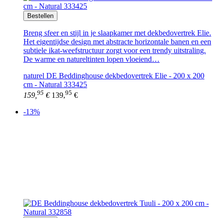
Bestellen
Breng sfeer en stijl in je slaapkamer met dekbedovertrek Elie.
Het eigentijdse design met abstracte horizontale banen en een
subtiele ikat-weefstructuur zorgt voor een trendy uitstraling.
De warme en natureltinten lopen vloeiend…
naturel DE Beddinghouse dekbedovertrek Elie - 200 x 200
cm - Natural 333425
95
95
159,
€
139,
€
-13%