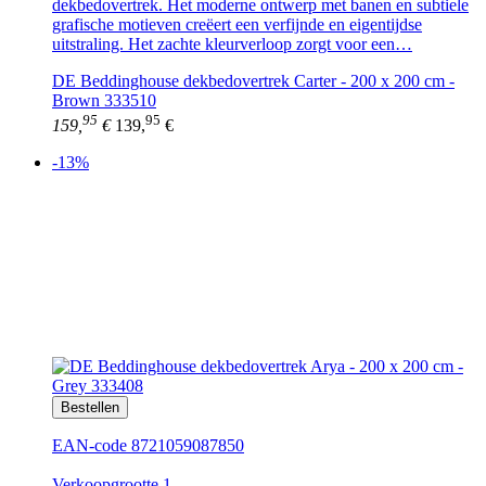
dekbedovertrek. Het moderne ontwerp met banen en subtiele
grafische motieven creëert een verfijnde en eigentijdse
uitstraling. Het zachte kleurverloop zorgt voor een…
DE Beddinghouse dekbedovertrek Carter - 200 x 200 cm -
Brown 333510
95
95
159,
€
139,
€
-13%
Bestellen
EAN-code 8721059087850
Verkoopgrootte 1