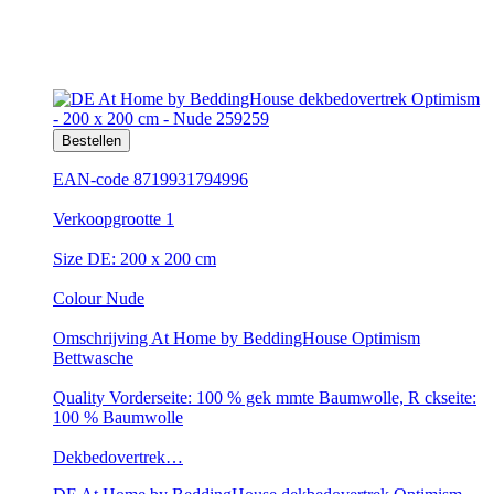
Bestellen
EAN-code 8719931794996
Verkoopgrootte 1
Size DE: 200 x 200 cm
Colour Nude
Omschrijving At Home by BeddingHouse Optimism
Bettwasche
Quality Vorderseite: 100 % gek mmte Baumwolle, R ckseite:
100 % Baumwolle
Dekbedovertrek…