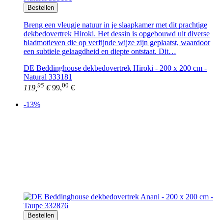
Bestellen
Breng een vleugje natuur in je slaapkamer met dit prachtige
dekbedovertrek Hiroki. Het dessin is opgebouwd uit diverse
bladmotieven die op verfijnde wijze zijn geplaatst, waardoor
een subtiele gelaagdheid en diepte ontstaat. Dit…
DE Beddinghouse dekbedovertrek Hiroki - 200 x 200 cm -
Natural 333181
95
00
119,
€
99,
€
-13%
Bestellen