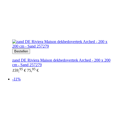
Bestellen
zand DE Riviera Maison dekbedovertrek Arched - 200 x 200
cm - Sand 257279
95
95
159,
€
75,
€
-11%