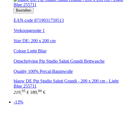
Bestellen
EAN-code 8719931759513
Verkoopgrootte 1
Size DE: 200 x 200 cm
Colour Light Blue
Omschrijving Pip Studio Saluti Grandi Bettwasche
Quality 100% Percal-Baumwolle
blauw DE Pip Studio Saluti Grandi - 200 x 200 cm - Light
Blue 255711
95
00
219,
€
189,
€
-13%