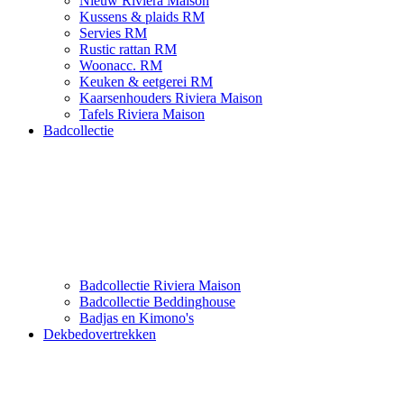
Nieuw Riviera Maison
Kussens & plaids RM
Servies RM
Rustic rattan RM
Woonacc. RM
Keuken & eetgerei RM
Kaarsenhouders Riviera Maison
Tafels Riviera Maison
Badcollectie
Badcollectie Riviera Maison
Badcollectie Beddinghouse
Badjas en Kimono's
Dekbedovertrekken