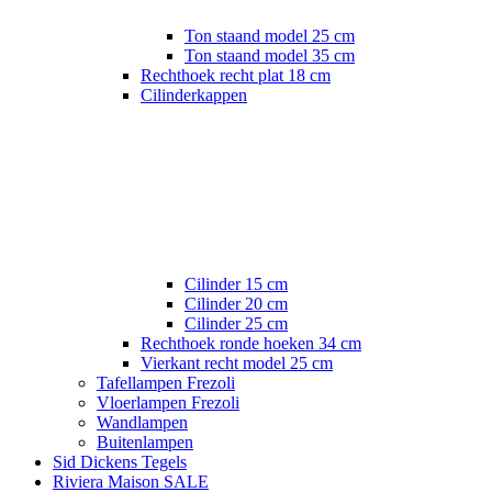
Ton staand model 25 cm
Ton staand model 35 cm
Rechthoek recht plat 18 cm
Cilinderkappen
Cilinder 15 cm
Cilinder 20 cm
Cilinder 25 cm
Rechthoek ronde hoeken 34 cm
Vierkant recht model 25 cm
Tafellampen Frezoli
Vloerlampen Frezoli
Wandlampen
Buitenlampen
Sid Dickens Tegels
Riviera Maison SALE